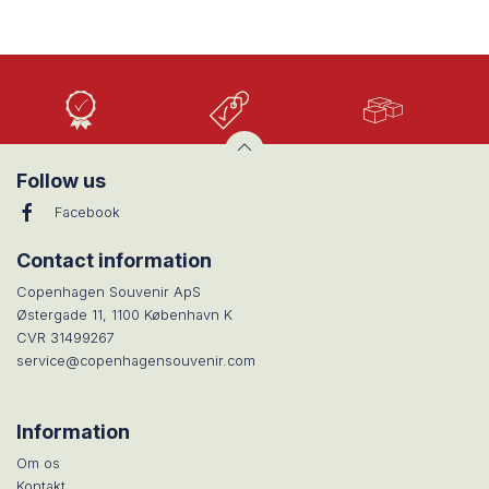
Høj
Lave
Stort
Kvalitet
priser
udvalg
Follow us
Facebook
Contact information
Copenhagen Souvenir ApS
Østergade 11, 1100 København K
CVR 31499267
service@copenhagensouvenir.com
Information
Om os
Kontakt