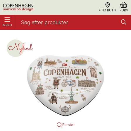
FIND BUTIK
KURV
MENU
Glasmagnet Hjerte Akvarel CPH
Akvarel Copenhagen
Nyhed
Forstør