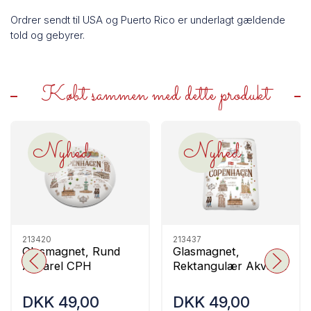
Ordrer sendt til USA og Puerto Rico er underlagt gældende
told og gebyrer.
Købt sammen med dette produkt
Nyhed
Nyhed
213420
213437
Glasmagnet, Rund
Glasmagnet,
Akvarel CPH
Rektangulær Akvarel
CPH
DKK 49,00
DKK 49,00