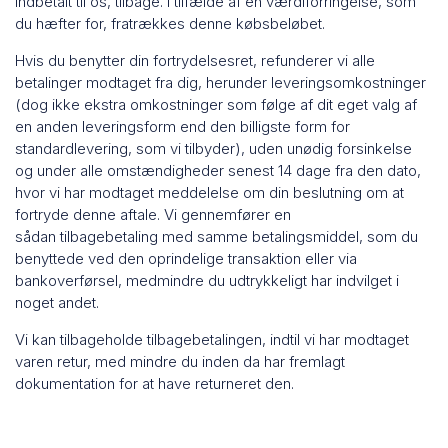
indbetalt til os, tilbage. I tilfælde af en værdiforringelse, som
du hæfter for, fratrækkes denne købsbeløbet.
Hvis du benytter din fortrydelsesret, refunderer vi alle
betalinger modtaget fra dig, herunder leveringsomkostninger
(dog ikke ekstra omkostninger som følge af dit eget valg af
en anden leveringsform end den billigste form for
standardlevering, som vi tilbyder), uden unødig forsinkelse
og under alle omstændigheder senest 14 dage fra den dato,
hvor vi har modtaget meddelelse om din beslutning om at
fortryde denne aftale. Vi gennemfører en
sådan tilbagebetaling med samme betalingsmiddel, som du
benyttede ved den oprindelige transaktion eller via
bankoverførsel, medmindre du udtrykkeligt har indvilget i
noget andet.
Vi kan tilbageholde tilbagebetalingen, indtil vi har modtaget
varen retur, med mindre du inden da har fremlagt
dokumentation for at have returneret den.