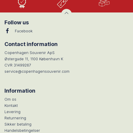
Høj
Lave
Stort
Kvalitet
priser
udvalg
Follow us
Facebook
Contact information
Copenhagen Souvenir ApS
Østergade 11, 1100 København K
CVR 31499267
service@copenhagensouvenir.com
Information
Om os
Kontakt
Levering
Returnering
Sikker betaling
Handelsbetingelser