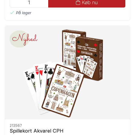
Køb nu
På lager
Nyhed
213567
Spillekort Akvarel CPH