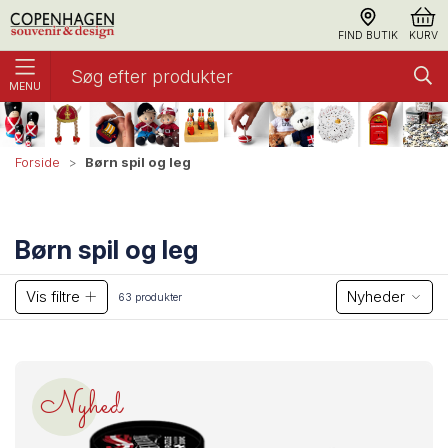
FIND BUTIK
KURV
MENU
Børn spil og leg
Forside
Børn spil og leg
Vis filtre
Nyheder
63 produkter
Nyhed