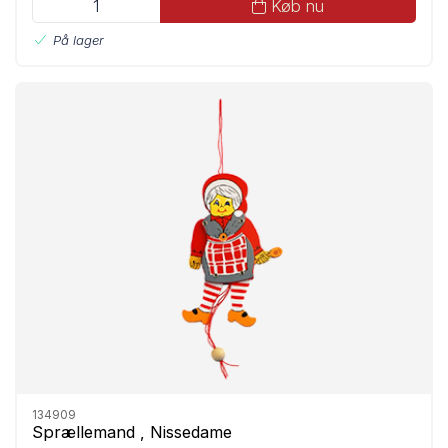
Køb nu
På lager
134909
Sprællemand , Nissedame