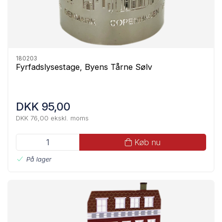
180203
Fyrfadslysestage, Byens Tårne Sølv
DKK 95,00
DKK 76,00 ekskl. moms
Køb nu
På lager