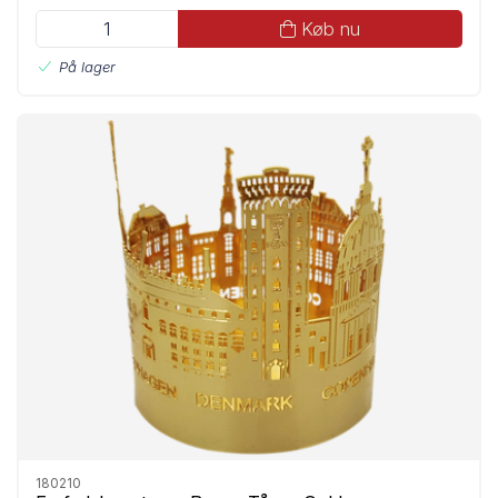
Køb nu
På lager
180210