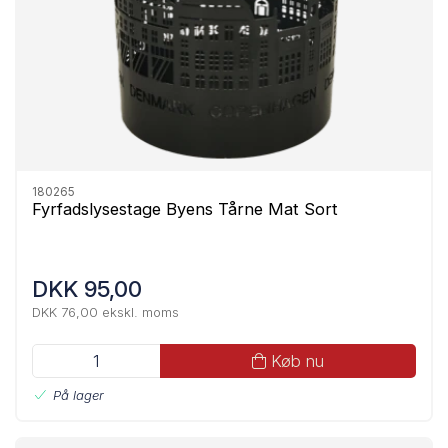
180265
Fyrfadslysestage Byens Tårne Mat Sort
DKK 95,00
DKK 76,00 ekskl. moms
Køb nu
På lager