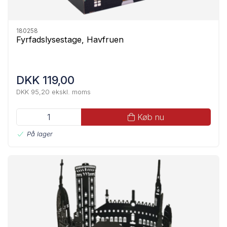
180258
Fyrfadslysestage, Havfruen
DKK 119,00
DKK 95,20 ekskl. moms
Køb nu
På lager