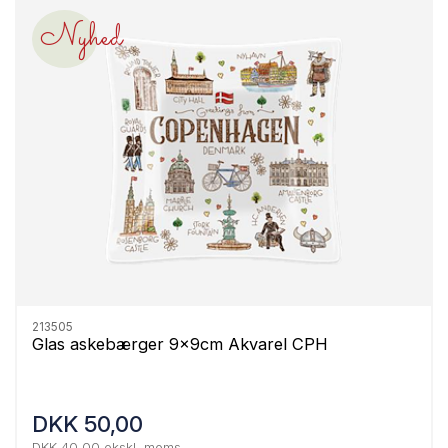
Nyhed
213505
Glas askebærger 9x9cm Akvarel CPH
DKK 50,00
DKK 40,00 ekskl. moms