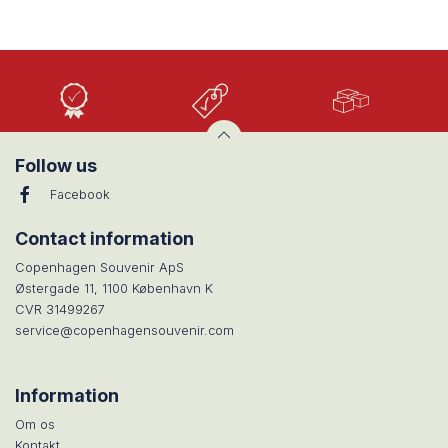
Høj
Lave
Stort
Kvalitet
priser
udvalg
Follow us
Facebook
Contact information
Copenhagen Souvenir ApS
Østergade 11, 1100 København K
CVR 31499267
service@copenhagensouvenir.com
Information
Om os
Kontakt