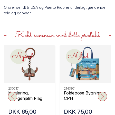
Ordrer sendt til USA og Puerto Rico er underlagt gældende
told og gebyrer.
Købt sammen med dette produkt
Nyhed
Nyhed
230717
214397
Nøglering,
Foldepose Bygninger
Vikingehjelm Flag
CPH
DKK 65,00
DKK 75,00