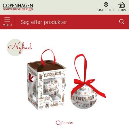
FIND BUTIK
KURV
MENU
Julekugle Akvarel CPH
Akvarel Copenhagen
Nyhed
Forstør