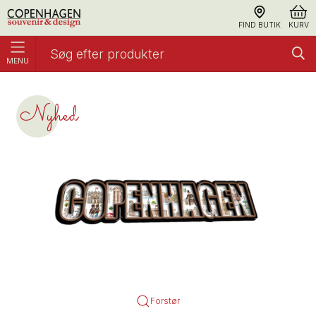
FIND BUTIK
KURV
MENU
Magnet, Epoxy letters Akvarel CPH
Akvarel Copenhagen
Nyhed
Forstør