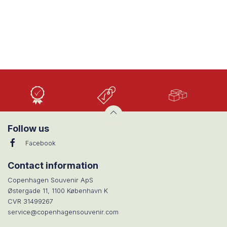
Høj
Lave
Stort
Kvalitet
priser
udvalg
Follow us
Facebook
Contact information
Copenhagen Souvenir ApS
Østergade 11, 1100 København K
CVR 31499267
service@copenhagensouvenir.com