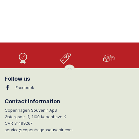
Høj
Lave
Stort
Kvalitet
priser
udvalg
Follow us
Facebook
Contact information
Copenhagen Souvenir ApS
Østergade 11, 1100 København K
CVR 31499267
service@copenhagensouvenir.com