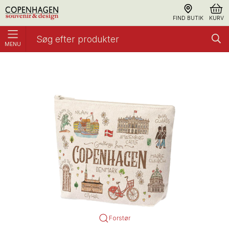
FIND BUTIK
KURV
MENU
Toilettaske, Stor Akvarel CPH
Akvarel Copenhagen
Forstør