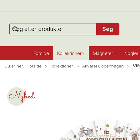
Søg
Forside
Kollektioner
Magneter
Nøgler
Vif
Du er her:
Forside
Kollektioner
Akvarel Copenhagen
Nyhed