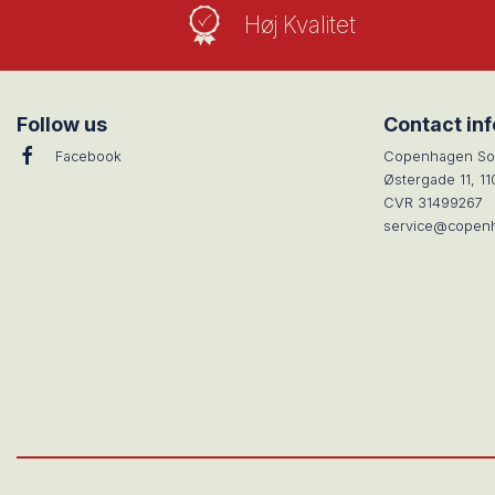
Høj Kvalitet
Follow us
Contact in
Facebook
Copenhagen So
Østergade 11, 1
CVR 31499267
service@copen