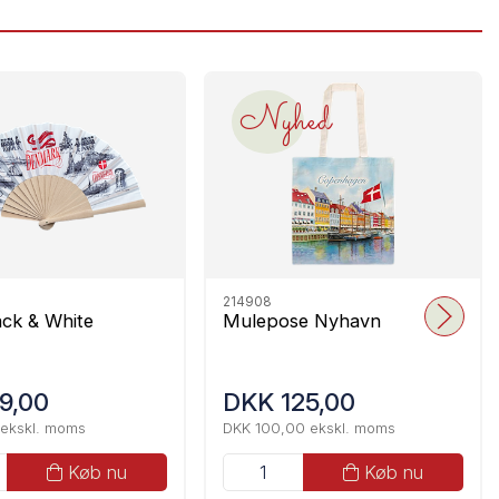
Nyhed
214908
lack & White
Mulepose Nyhavn
9,00
DKK 125,00
 ekskl. moms
DKK 100,00 ekskl. moms
Køb nu
Køb nu