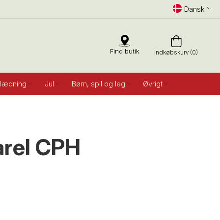
Dansk
Find butik
Indkøbskurv (0)
lædning
Jul
Børn, spil og leg
Øvrigt
arel CPH