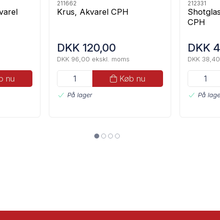
211662
212331
kvarel
Krus, Akvarel CPH
Shotglas
CPH
DKK 120,00
DKK 4
DKK 96,00 ekskl. moms
DKK 38,40
b nu
Køb nu
På lager
På lage