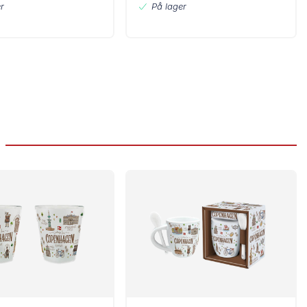
r
På lager