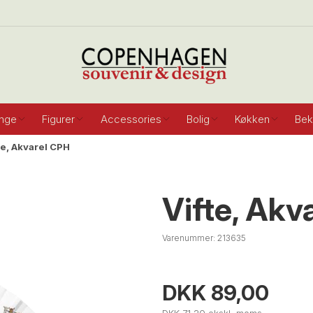
inge
Figurer
Accessories
Bolig
Køkken
Bek
te, Akvarel CPH
Vifte, Akv
Varenummer:
213635
DKK 89,00