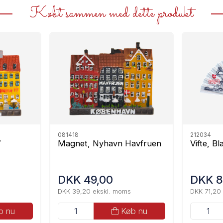
Købt sammen med dette produkt
081418
212034
7
Magnet, Nyhavn Havfruen
Vifte, B
DKK 49,00
DKK 8
DKK 39,20 ekskl. moms
DKK 71,20
b nu
Køb nu