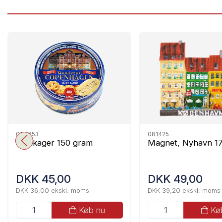
009653
081425
Småkager 150 gram
Magnet, Nyhavn 1
DKK 45,00
DKK 49,00
DKK 36,00 ekskl. moms
DKK 39,20 ekskl. moms
Køb nu
Kø