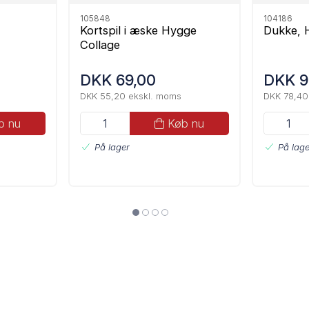
105848
104186
Kortspil i æske Hygge
Dukke, 
Collage
DKK 69,00
DKK 9
DKK 55,20 ekskl. moms
DKK 78,40
b nu
Køb nu
På lager
På lage