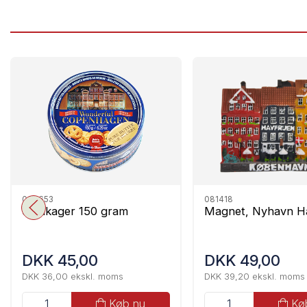
009653
081418
Småkager 150 gram
Magnet, Nyhavn H
DKK 45,00
DKK 49,00
DKK 36,00 ekskl. moms
DKK 39,20 ekskl. moms
Køb nu
Kø