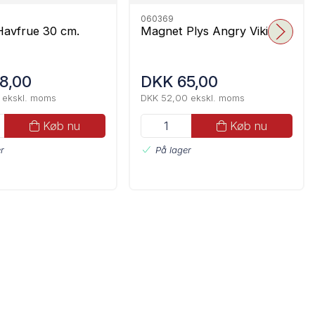
060369
Havfrue 30 cm.
Magnet Plys Angry Viking
8,00
DKK 65,00
 ekskl. moms
DKK 52,00 ekskl. moms
Køb nu
Køb nu
r
På lager