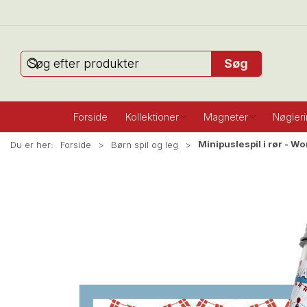
Søg
Forside
Kollektioner
Magneter
Nøgler
Minipuslespil i rør - W
Du er her:
Forside
Børn spil og leg