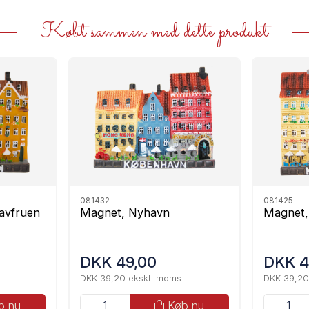
Købt sammen med dette produkt
081432
081425
avfruen
Magnet, Nyhavn
Magnet,
DKK 49,00
DKK 4
DKK 39,20 ekskl. moms
DKK 39,20
b nu
Køb nu