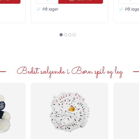
På lager
På lage
Bedst sælgende i Børn spil og leg