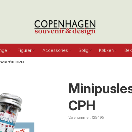
inge
Figurer
Accessories
Bolig
Køkken
Bek
onderful CPH
Minipusles
CPH
Varenummer:
125495