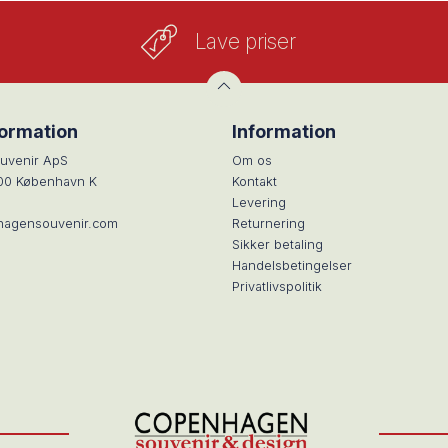
Lave priser
formation
Information
uvenir ApS
Om os
100 København K
Kontakt
Levering
hagensouvenir.com
Returnering
Sikker betaling
Handelsbetingelser
Privatlivspolitik