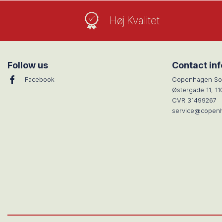
Høj Kvalitet
Follow us
Contact in
Facebook
Copenhagen So
Østergade 11, 1
CVR 31499267
service@copen