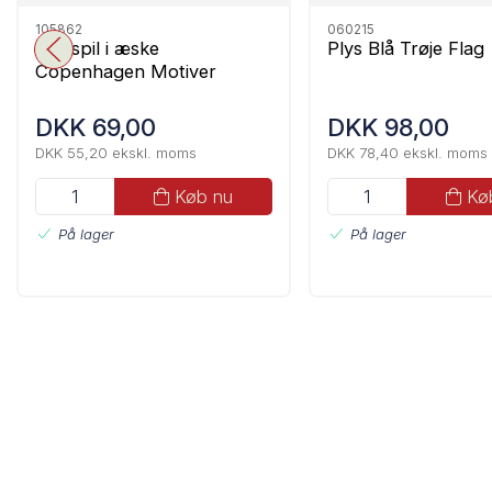
105862
060215
Kortspil i æske
Plys Blå Trøje Flag
Copenhagen Motiver
DKK 69,00
DKK 98,00
DKK 55,20 ekskl. moms
DKK 78,40 ekskl. moms
Køb nu
Kø
På lager
På lager