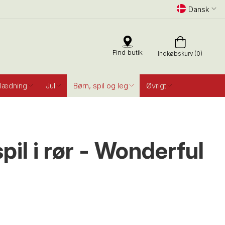
Dansk
Find butik
Indkøbskurv (0)
lædning
Jul
Børn, spil og leg
Øvrigt
pil i rør - Wonderful