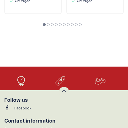
På lager
På lager
Høj
Lave
Stort
Kvalitet
priser
udvalg
Follow us
Facebook
Contact information