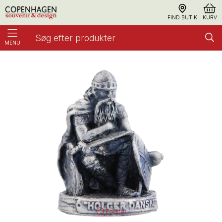
FIND BUTIK
KURV
MENU
Figur Holger Danske Tin
Figurer
Forstør