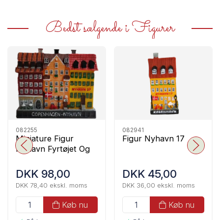
Bedst sælgende i Figurer
082255
082941
Miniature Figur
Figur Nyhavn 17
Nyhavn Fyrtøjet Og
17
DKK 98,00
DKK 45,00
DKK 78,40 ekskl. moms
DKK 36,00 ekskl. moms
Køb nu
Køb nu