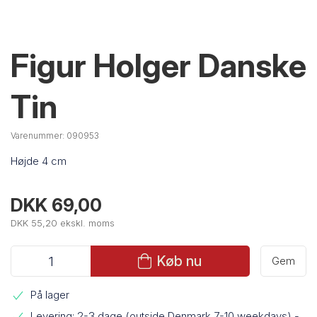
Figur Holger Danske
Tin
Varenummer:
090953
Højde 4 cm
DKK 69,00
DKK 55,20 ekskl. moms
Køb nu
Gem
På lager
Levering: 2-3 dage (outside Denmark 7-10 weekdays)
-