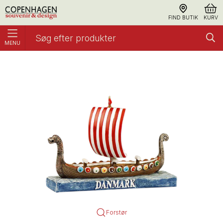
FIND BUTIK
KURV
MENU
Figur, Vikingeskib
Figurer
Forstør