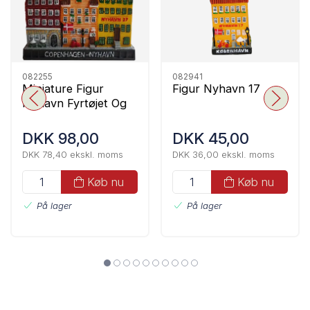
082255
082941
Miniature Figur
Figur Nyhavn 17
Nyhavn Fyrtøjet Og
17
DKK 98,00
DKK 45,00
DKK 78,40 ekskl. moms
DKK 36,00 ekskl. moms
Køb nu
Køb nu
På lager
På lager