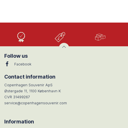
Høj
Lave
Stort
Kvalitet
priser
udvalg
Follow us
Facebook
Contact information
Copenhagen Souvenir ApS
Østergade 11, 1100 København K
CVR 31499267
service@copenhagensouvenir.com
Information