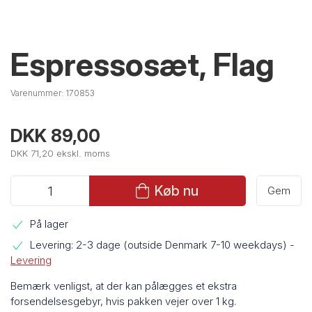
Espressosæt, Flag
Varenummer:
170853
DKK 89,00
DKK 71,20 ekskl. moms
Køb nu
Gem
På lager
Levering: 2-3 dage (outside Denmark 7-10 weekdays)
-
Levering
Bemærk venligst, at der kan pålægges et ekstra
forsendelsesgebyr, hvis pakken vejer over 1 kg.