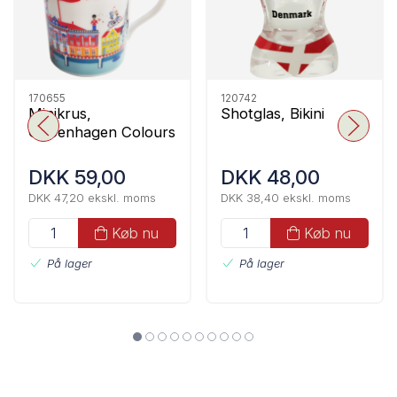
170655
120742
Minikrus,
Shotglas, Bikini
Copenhagen Colours
DKK 59,00
DKK 48,00
DKK 47,20 ekskl. moms
DKK 38,40 ekskl. moms
Køb nu
Køb nu
På lager
På lager