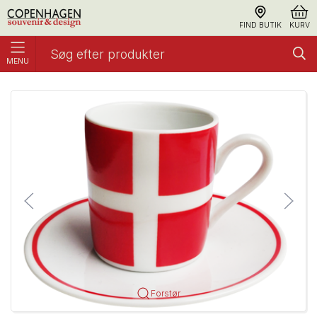
FIND BUTIK
KURV
MENU
Espressosæt, Flag
Køkken
Forstør