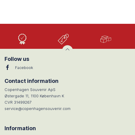
Høj
Lave
Stort
Kvalitet
priser
udvalg
Follow us
Facebook
Contact information
Copenhagen Souvenir ApS
Østergade 11, 1100 København K
CVR 31499267
service@copenhagensouvenir.com
Information