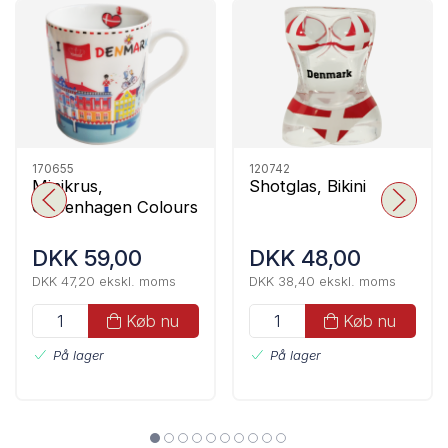
170655
120742
Minikrus,
Shotglas, Bikini
Copenhagen Colours
DKK 59,00
DKK 48,00
DKK 47,20 ekskl. moms
DKK 38,40 ekskl. moms
Køb nu
Køb nu
På lager
På lager