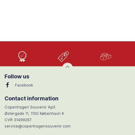
Høj
Lave
Stort
Kvalitet
priser
udvalg
Follow us
Facebook
Contact information
Copenhagen Souvenir ApS
Østergade 11, 1100 København K
CVR 31499267
service@copenhagensouvenir.com