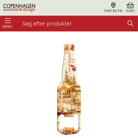
FIND BUTIK
KURV
MENU
Magnet, Oplukker Flaske Retro CPH
Køkken
Forstør