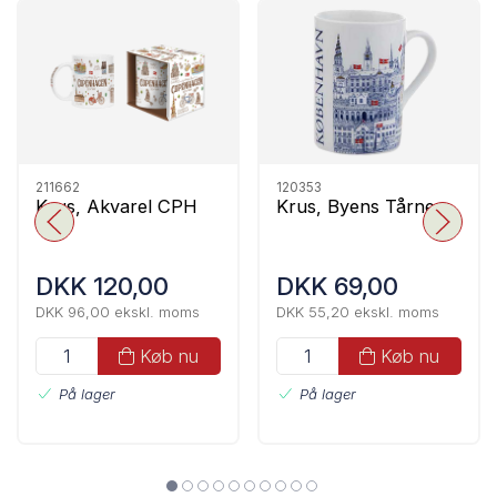
211662
120353
Krus, Akvarel CPH
Krus, Byens Tårne
DKK 120,00
DKK 69,00
DKK 96,00 ekskl. moms
DKK 55,20 ekskl. moms
Køb nu
Køb nu
På lager
På lager