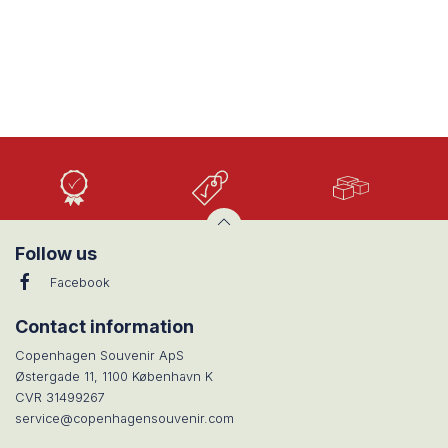
Høj
Lave
Stort
Kvalitet
priser
udvalg
Follow us
Facebook
Contact information
Copenhagen Souvenir ApS
Østergade 11, 1100 København K
CVR 31499267
service@copenhagensouvenir.com