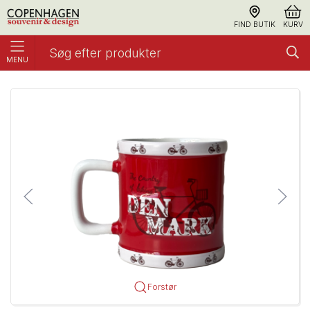
FIND BUTIK
KURV
MENU
Krus, Denmark Rød Flag
Krus
Forstør