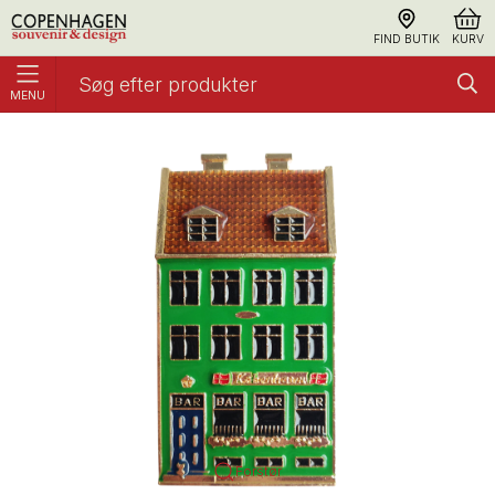
FIND BUTIK
KURV
MENU
Magnet, Nyhavn Emalje
Metal
Forstør