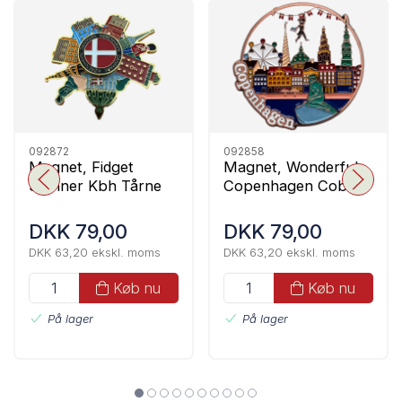
092872
092858
Magnet, Fidget
Magnet, Wonderful
Spinner Kbh Tårne
Copenhagen Cobber
DKK 79,00
DKK 79,00
DKK 63,20 ekskl. moms
DKK 63,20 ekskl. moms
Køb nu
Køb nu
På lager
På lager