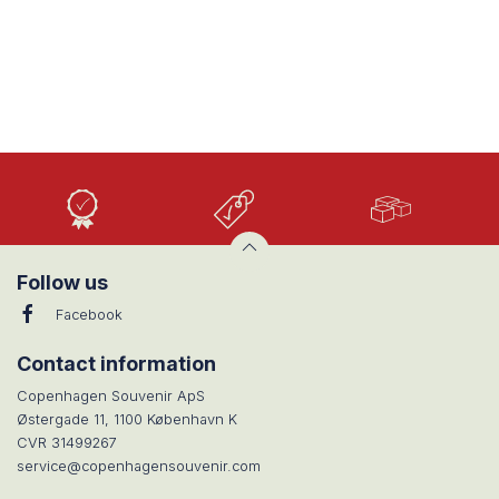
Høj
Lave
Stort
Kvalitet
priser
udvalg
Follow us
Facebook
Contact information
Copenhagen Souvenir ApS
Østergade 11, 1100 København K
CVR 31499267
service@copenhagensouvenir.com