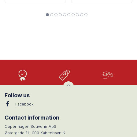
Høj
Lave
Stort
Kvalitet
priser
udvalg
Follow us
Facebook
Contact information
Copenhagen Souvenir ApS
Østergade 11, 1100 København K