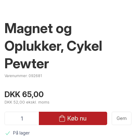
Magnet og
Oplukker, Cykel
Pewter
Varenummer:
092681
DKK 65,00
DKK 52,00 ekskl. moms
Køb nu
Gem
På lager