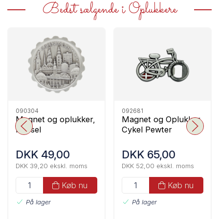
Bedst sælgende i Oplukkere
090304
092681
Magnet og oplukker,
Magnet og Oplukker,
Kapsel
Cykel Pewter
DKK 49,00
DKK 65,00
DKK 39,20 ekskl. moms
DKK 52,00 ekskl. moms
Køb nu
Køb nu
På lager
På lager