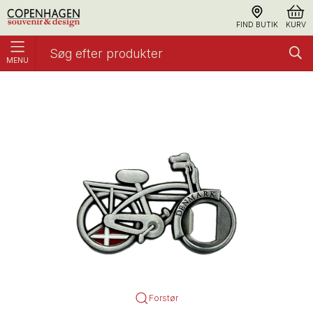
FIND BUTIK
KURV
MENU
Magnet og Oplukker, Cykel Pewter
Oplukkere
Forstør