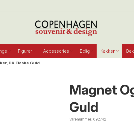
inge
Figurer
Accessories
Bolig
Køkken
Bek
er, DK Flaske Guld
Magnet Og
Guld
Varenummer:
092742