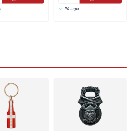
r
På lager