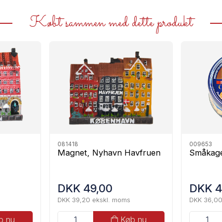
Købt sammen med dette produkt
081418
009653
Magnet, Nyhavn Havfruen
Småkage
DKK 49,00
DKK 4
DKK 39,20 ekskl. moms
DKK 36,00
b nu
Køb nu