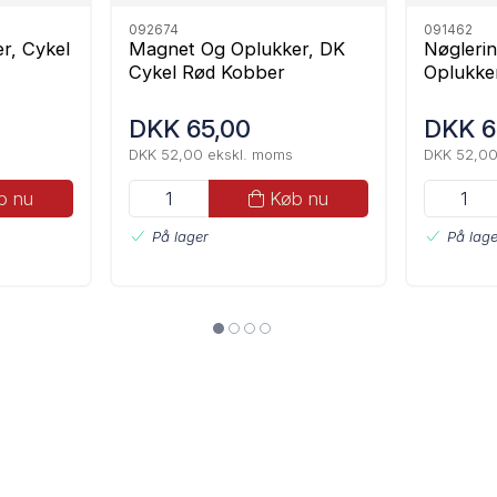
092674
091462
r, Cykel
Magnet Og Oplukker, DK
Nøglerin
Cykel Rød Kobber
Oplukke
DKK 65,00
DKK 6
DKK 52,00 ekskl. moms
DKK 52,00
b nu
Køb nu
På lager
På lage