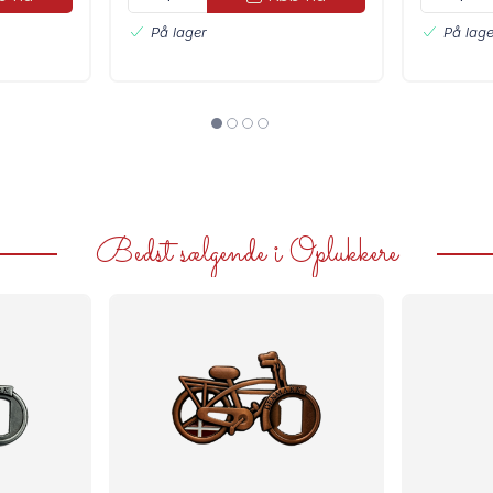
På lager
På lage
Bedst sælgende i Oplukkere