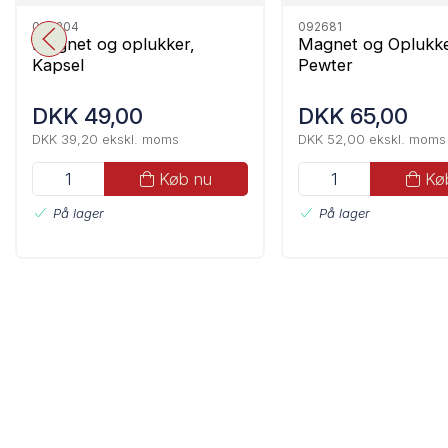
090304
092681
Magnet og oplukker,
Magnet og Oplukke
Kapsel
Pewter
DKK 49,00
DKK 65,00
DKK 39,20 ekskl. moms
DKK 52,00 ekskl. moms
Køb nu
Kø
På lager
På lager