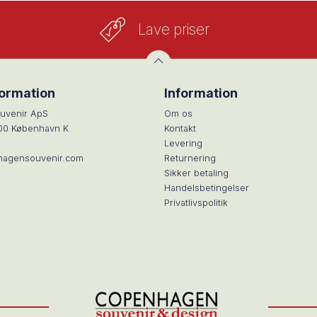
Lave priser
formation
Information
uvenir ApS
Om os
100 København K
Kontakt
Levering
hagensouvenir.com
Returnering
Sikker betaling
Handelsbetingelser
Privatlivspolitik