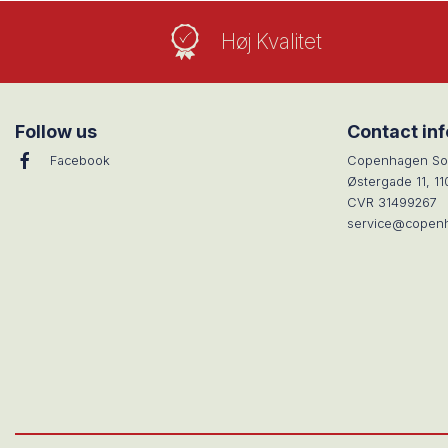
Høj Kvalitet
Follow us
Contact in
Facebook
Copenhagen So
Østergade 11, 1
CVR 31499267
service@copen