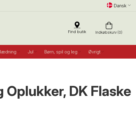
Dansk
Find butik
Indkøbskurv (0)
lædning
Jul
Børn, spil og leg
Øvrigt
 Oplukker, DK Flaske