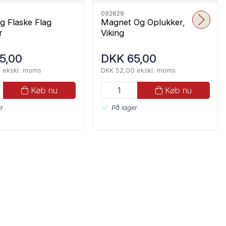
092629
g Flaske Flag
Magnet Og Oplukker,
r
Viking
5,00
DKK 65,00
 ekskl. moms
DKK 52,00 ekskl. moms
Køb nu
Køb nu
r
På lager