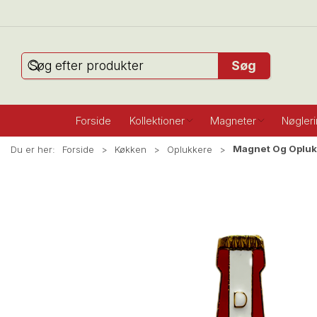
Søg
Forside
Kollektioner
Magneter
Nøgler
Magnet Og Oplukk
Du er her:
Forside
Køkken
Oplukkere