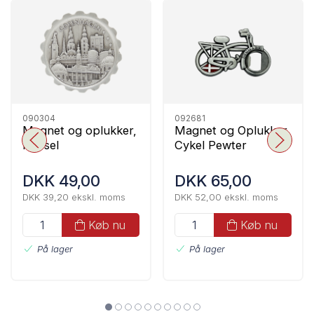
090304
092681
Magnet og oplukker,
Magnet og Oplukker,
Kapsel
Cykel Pewter
DKK 49,00
DKK 65,00
DKK 39,20 ekskl. moms
DKK 52,00 ekskl. moms
Køb nu
Køb nu
På lager
På lager