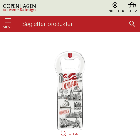
FIND BUTIK
KURV
MENU
Magnet, Oplukker Black & White
Oplukkere
Forstør