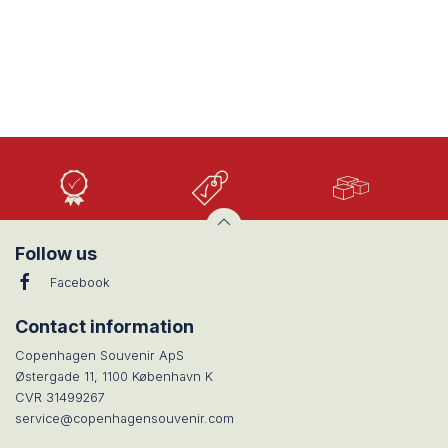
Høj
Lave
Stort
Kvalitet
priser
udvalg
Follow us
Facebook
Contact information
Copenhagen Souvenir ApS
Østergade 11, 1100 København K
CVR 31499267
service@copenhagensouvenir.com