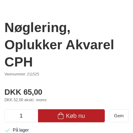
Nøglering,
Oplukker Akvarel
CPH
Varenummer:
211525
DKK 65,00
DKK 52,00 ekskl. moms
Køb nu
Gem
På lager