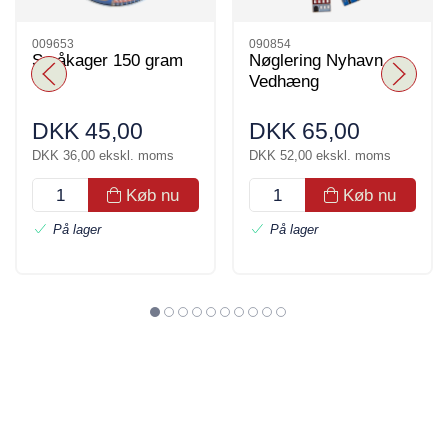
009653
090854
Småkager 150 gram
Nøglering Nyhavn
Vedhæng
DKK 45,00
DKK 65,00
DKK 36,00 ekskl. moms
DKK 52,00 ekskl. moms
Køb nu
Køb nu
På lager
På lager