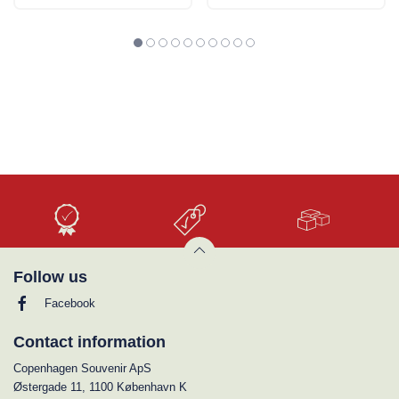
Høj
Lave
Stort
Kvalitet
priser
udvalg
Follow us
Facebook
Contact information
Copenhagen Souvenir ApS
Østergade 11, 1100 København K