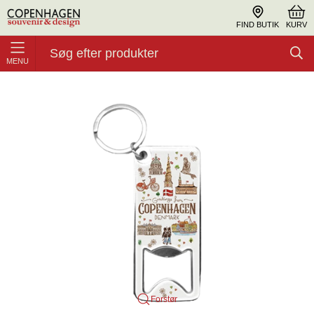
FIND BUTIK
KURV
MENU
Oplukkere
Nøglering, Oplukker Akvarel CPH
Forstør