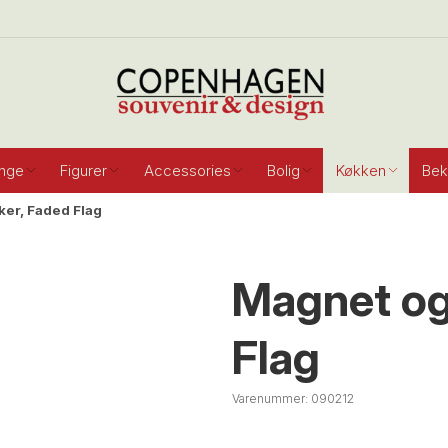
inge
Figurer
Accessories
Bolig
Køkken
Bek
er, Faded Flag
Magnet og
Flag
Varenummer:
090212