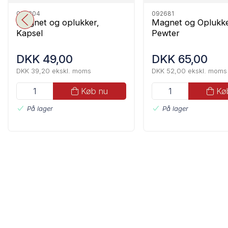
090304
092681
Magnet og oplukker,
Magnet og Oplukke
Kapsel
Pewter
DKK 49,00
DKK 65,00
DKK 39,20 ekskl. moms
DKK 52,00 ekskl. moms
Køb nu
Kø
På lager
På lager