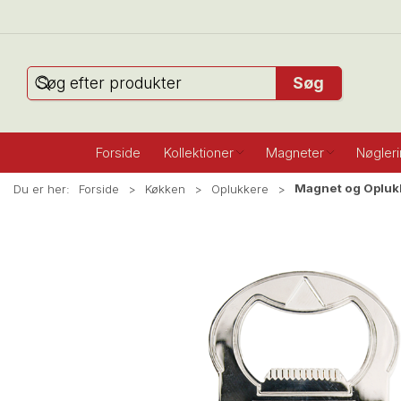
Søg
Forside
Kollektioner
Magneter
Nøgler
Magnet og Oplukk
Du er her:
Forside
Køkken
Oplukkere