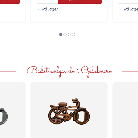
På lager
På lage
Bedst sælgende i Oplukkere