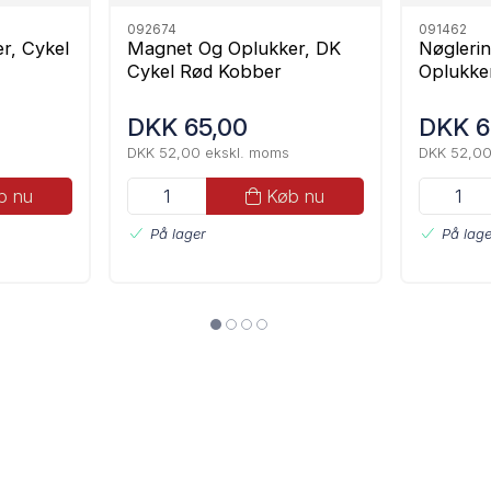
092674
091462
r, Cykel
Magnet Og Oplukker, DK
Nøglerin
Cykel Rød Kobber
Oplukke
DKK 65,00
DKK 6
DKK 52,00 ekskl. moms
DKK 52,00
b nu
Køb nu
På lager
På lage