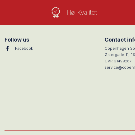
Høj Kvalitet
Follow us
Contact in
Facebook
Copenhagen So
Østergade 11, 1
CVR 31499267
service@copen