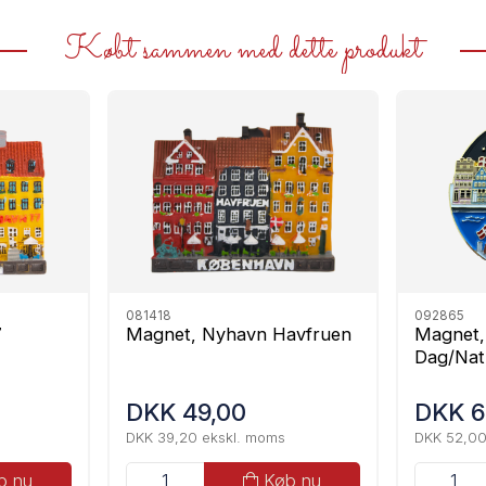
Købt sammen med dette produkt
081418
092865
7
Magnet, Nyhavn Havfruen
Magnet,
Dag/Nat
DKK 49,00
DKK 6
DKK 39,20 ekskl. moms
DKK 52,00
b nu
Køb nu