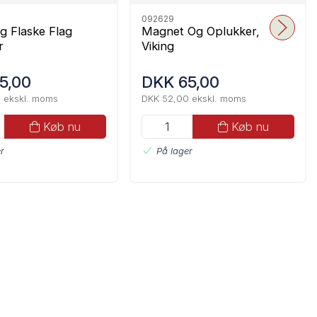
092629
g Flaske Flag
Magnet Og Oplukker,
r
Viking
5,00
DKK 65,00
 ekskl. moms
DKK 52,00 ekskl. moms
Køb nu
Køb nu
r
På lager