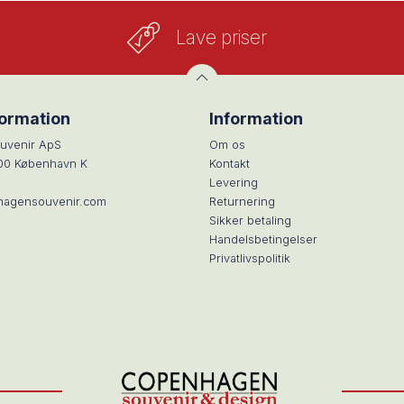
Lave priser
formation
Information
uvenir ApS
Om os
100 København K
Kontakt
Levering
hagensouvenir.com
Returnering
Sikker betaling
Handelsbetingelser
Privatlivspolitik