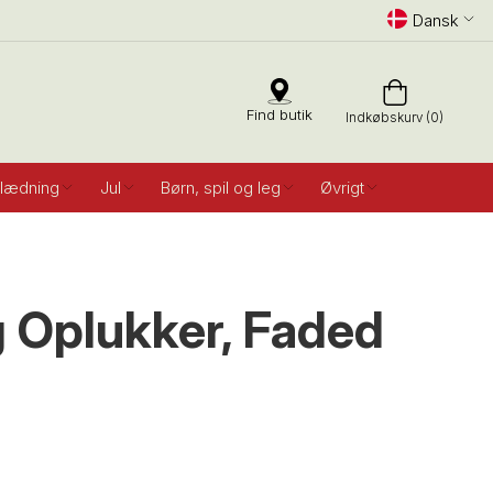
Dansk
Find butik
Indkøbskurv (0)
lædning
Jul
Børn, spil og leg
Øvrigt
 Oplukker, Faded