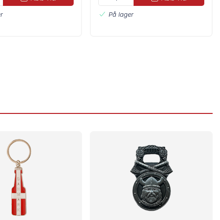
r
På lager