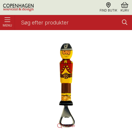
FIND BUTIK
KURV
MENU
Oplukker, Viking Rød
Oplukkere
Forstør