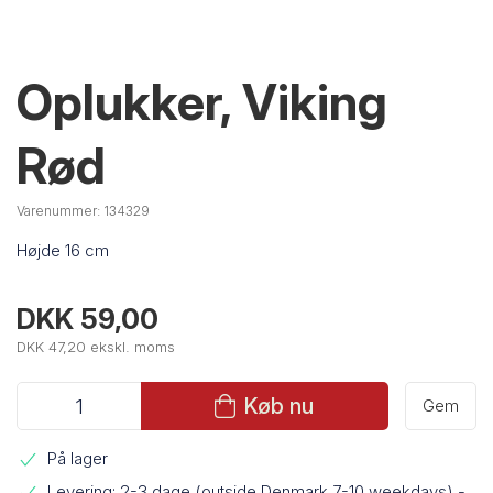
Oplukker, Viking
Rød
Varenummer:
134329
Højde 16 cm
DKK 59,00
DKK 47,20 ekskl. moms
Køb nu
Gem
På lager
Levering: 2-3 dage (outside Denmark 7-10 weekdays)
-