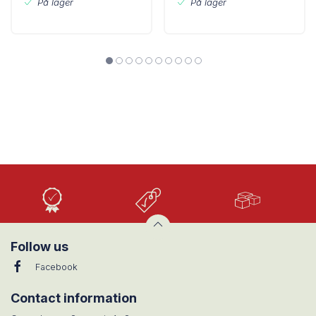
På lager
På lager
Høj
Lave
Stort
Kvalitet
priser
udvalg
Follow us
Facebook
Contact information