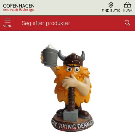
FIND BUTIK
KURV
MENU
Figur, Angry Viking Ølkrus
Polyresin
Forstør