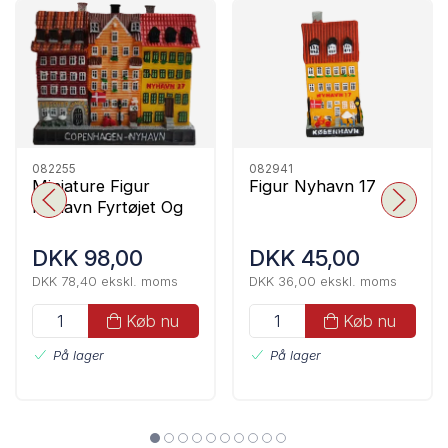
082255
082941
Miniature Figur
Figur Nyhavn 17
Nyhavn Fyrtøjet Og
17
DKK 98,00
DKK 45,00
DKK 78,40 ekskl. moms
DKK 36,00 ekskl. moms
Køb nu
Køb nu
På lager
På lager