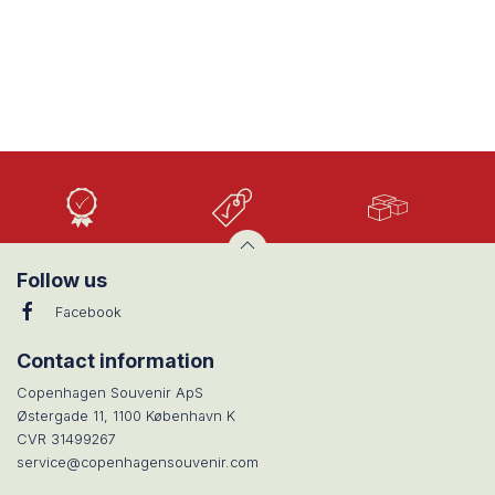
Høj
Lave
Stort
Kvalitet
priser
udvalg
Follow us
Facebook
Contact information
Copenhagen Souvenir ApS
Østergade 11, 1100 København K
CVR 31499267
service@copenhagensouvenir.com