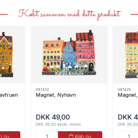
Købt sammen med dette produkt
081432
081425
avfruen
Magnet, Nyhavn
Magnet,
DKK 49,00
DKK 4
DKK 39,20 ekskl. moms
DKK 39,20
b nu
Køb nu