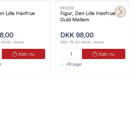
082293
en Lille Havfrue
Figur, Den Lille Havfrue
Guld Mellem
8,00
DKK 98,00
 ekskl. moms
DKK 78,40 ekskl. moms
Køb nu
Køb nu
r
På lager