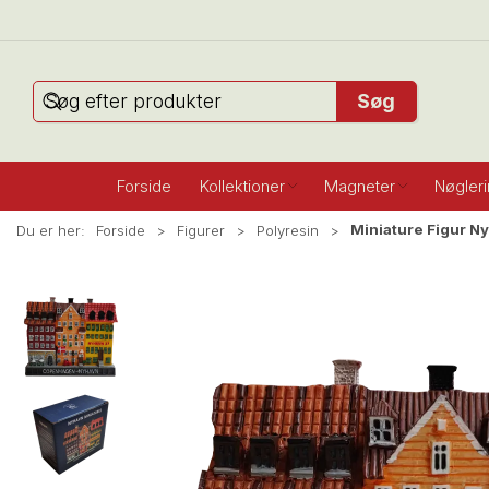
Søg
Forside
Kollektioner
Magneter
Nøgler
Miniature Figur Ny
Du er her:
Forside
Figurer
Polyresin