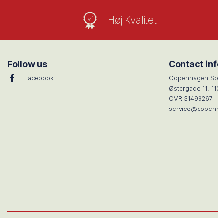
Høj Kvalitet
Follow us
Contact in
Facebook
Copenhagen So
Østergade 11, 1
CVR 31499267
service@copen