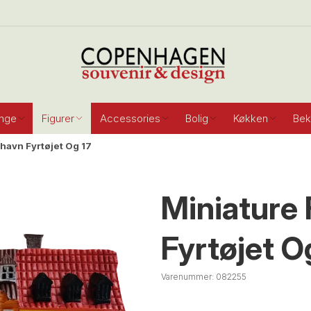
inge
Figurer
Accessories
Bolig
Køkken
Bek
havn Fyrtøjet Og 17
Miniature
Fyrtøjet O
Varenummer:
082255