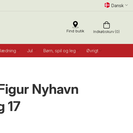
Dansk
Find butik
Indkøbskurv (0)
lædning
Jul
Børn, spil og leg
Øvrigt
 Figur Nyhavn
g 17