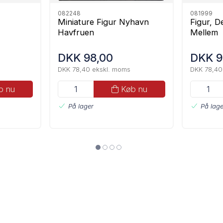
082248
081999
Miniature Figur Nyhavn
Figur, D
Havfruen
Mellem
DKK 98,00
DKK 9
DKK 78,40 ekskl. moms
DKK 78,40
b nu
Køb nu
På lager
På lage