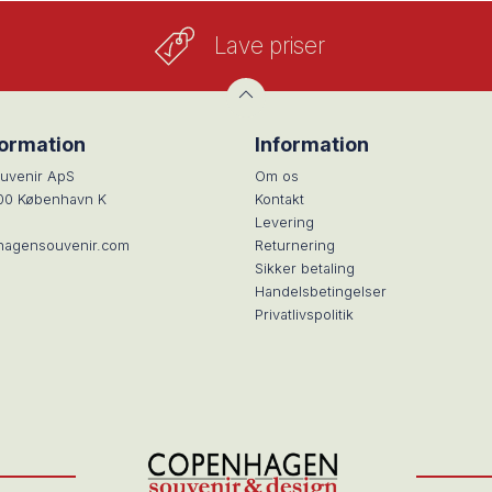
Lave priser
formation
Information
uvenir ApS
Om os
100 København K
Kontakt
Levering
hagensouvenir.com
Returnering
Sikker betaling
Handelsbetingelser
Privatlivspolitik