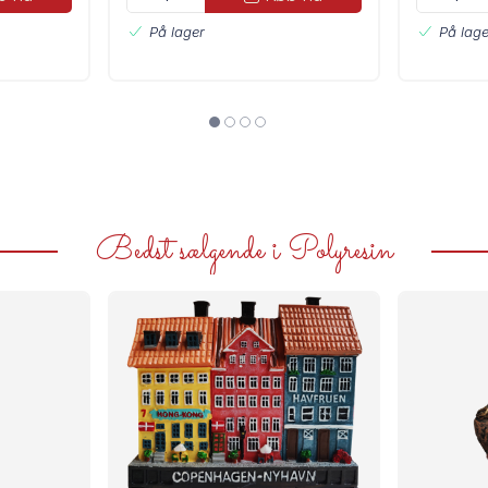
På lager
På lage
Bedst sælgende i Polyresin