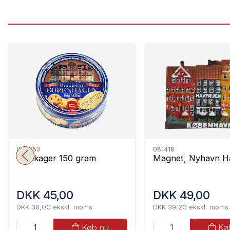
009653
081418
Småkager 150 gram
Magnet, Nyhavn H
DKK 45,00
DKK 49,00
DKK 36,00 ekskl. moms
DKK 39,20 ekskl. moms
Køb nu
Kø