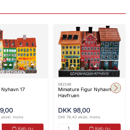
082248
 Nyhavn 17
Miniature Figur Nyhavn
Havfruen
9,00
DKK 98,00
 ekskl. moms
DKK 78,40 ekskl. moms
Køb nu
Køb nu