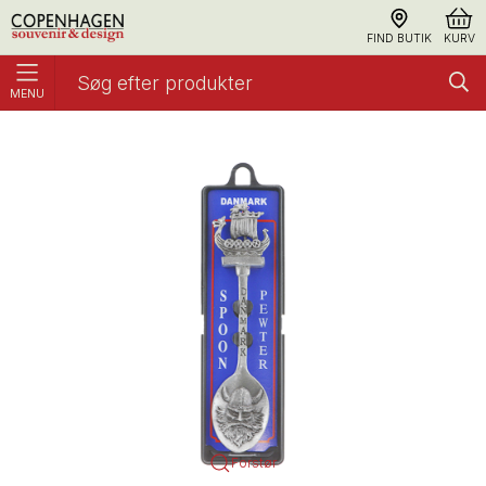
FIND BUTIK
KURV
MENU
Ske, Vikingeskib Og Viking
Skeer
Forstør