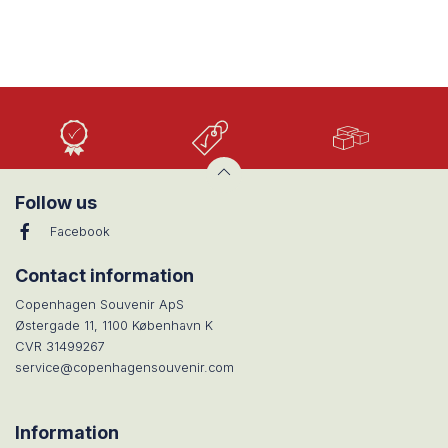
Høj
Lave
Stort
Kvalitet
priser
udvalg
Follow us
Facebook
Contact information
Copenhagen Souvenir ApS
Østergade 11, 1100 København K
CVR 31499267
service@copenhagensouvenir.com
Information