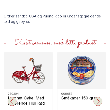
Ordrer sendt til USA og Puerto Rico er underlagt gældende
told og gebyrer.
Købt sammen med dette produkt
230304
009653
Magnet Cykel Med
Småkager 150 gram
Roterende Hjul Rød