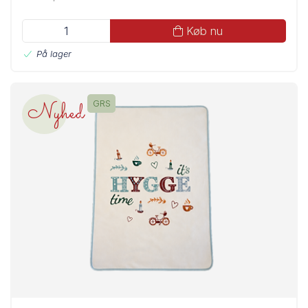
Køb nu
På lager
Nyhed
GRS