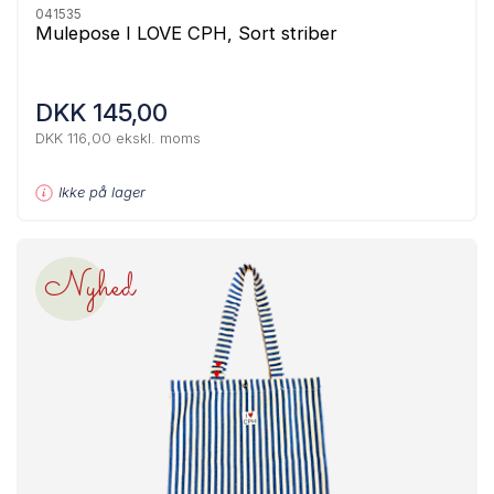
041535
Mulepose I LOVE CPH, Sort striber
DKK 145,00
DKK 116,00 ekskl. moms
Ikke på lager
Nyhed