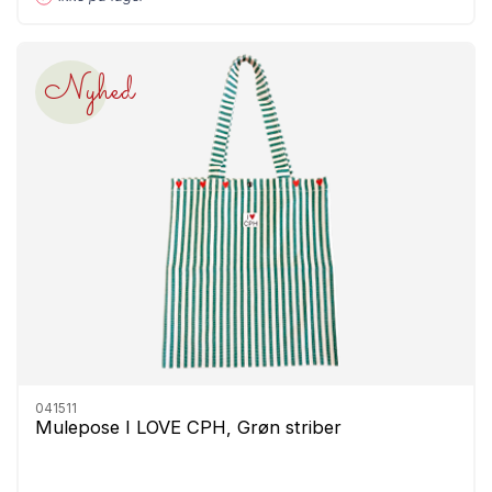
Nyhed
041511
Mulepose I LOVE CPH, Grøn striber