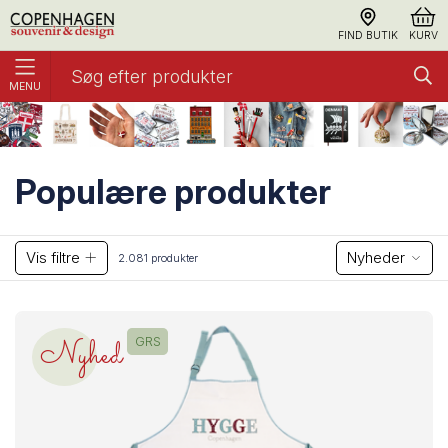
FIND BUTIK
KURV
MENU
Forside
Populære produkter
Populære produkter
Vis filtre
Nyheder
2.081 produkter
Nyhed
GRS