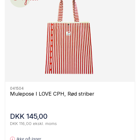
041504
Mulepose I LOVE CPH, Rød striber
DKK 145,00
DKK 116,00 ekskl. moms
Ikke på lager